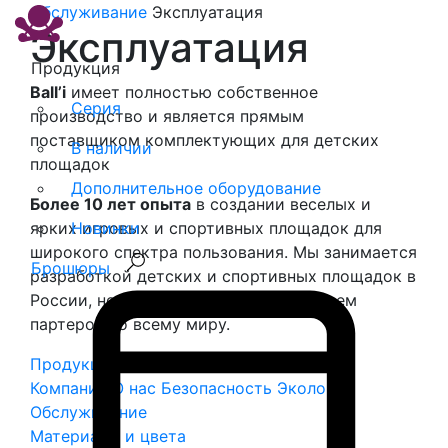
Обслуживание
Эксплуатация
Эксплуатация
Продукция
Ball’i
имеет полностью собственное
Серия
производство и является прямым
поставщиком комплектующих для детских
В наличии
площадок
Дополнительное оборудование
Более 10 лет опыта
в создании веселых и
ярких игровых и спортивных площадок для
Новинки
широкого спектра пользования. Мы занимается
Брошюры
разработкой детских и спортивных площадок в
России, но уже давно работаем и имеем
партеров по всему миру.
Продукция
Дополнительные элементы
Компания
О нас
Безопасность
Экология
Обслуживание
Материалы и цвета