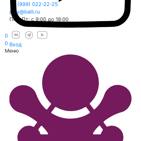
+7 (999) 022-22-25
play@balli.ru
Пн – Пт: с 9:00 до 18:00
0
0
Вход
Меню