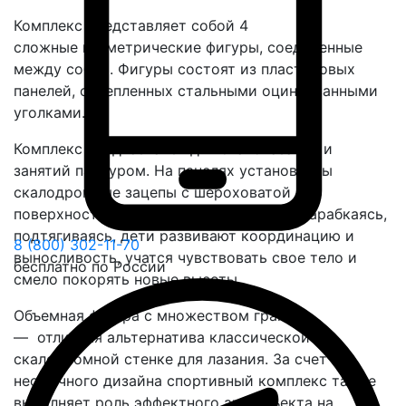
Комплекс представляет собой 4
сложные геометрические фигуры, соединенные
между собой. Фигуры состоят из пластиковых
панелей, скрепленных стальными оцинкованными
уголками.
Комплекс предназначен для скалолазания и
занятий паркуром. На панелях установлены
скалодромные зацепы с шероховатой
поверхностью для лучшего сцепления. Карабкаясь,
подтягиваясь, дети развивают координацию и
8 (800) 302-11-70
выносливость, учатся чувствовать свое тело и
бесплатно по России
смело покорять новые высоты.
Объемная фигура с множеством граней
— отличная альтернатива классической
скалодромной стенке для лазания. За счет
необычного дизайна спортивный комплекс также
выполняет роль эффектного арт-объекта на