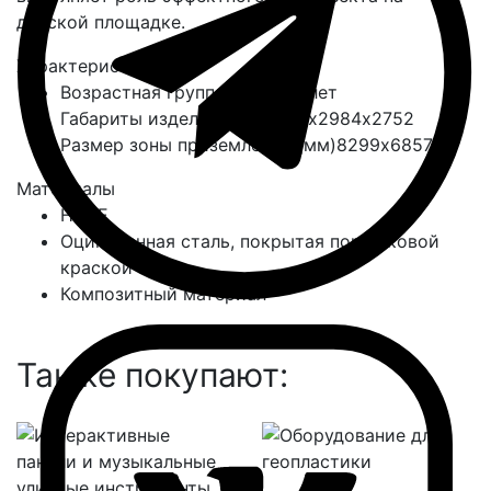
детской площадке.
Характеристики
Возрастная группа
с 8 до 14 лет
Габариты изделия (мм)
4492х2984х2752
Размер зоны приземления (мм)
8299х6857
Материалы
HDPE
Оцинковнная сталь, покрытая порошковой
краской
Композитный материал
Также покупают: