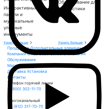
Оборудование для
Интерактивные
геопластики
панели и
музыкальные
уличные
инструменты
Узнать больше
Узнать больше
Продукция
Дополнительные элементы
Компания
О нас
Безопасность
Экология
Обслуживание
Материалы и цвета
Доставка
Установка
Контакты
Телефон горячей линии
8 (800) 302-11-70
Многоканальный
+7 (812) 317-70-70