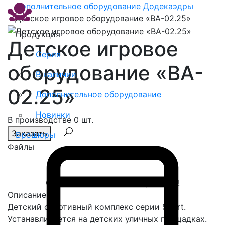
Дополнительное оборудование
Додекаэдры
Детское игровое оборудование «BA-02.25»
Продукция
Детское игровое
Серия
оборудование «BA-
В наличии
02.25»
Дополнительное оборудование
Новинки
В производстве 0 шт.
Заказать
Брошюры
Файлы
Спасибо, сообщение отправлено!
Описание
Детский спортивный комплекс серии Sport.
Устанавливается на детских уличных площадках.