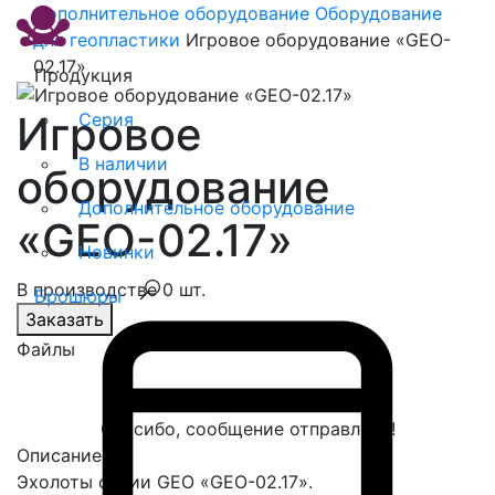
Дополнительное оборудование
Оборудование
для геопластики
Игровое оборудование «GEO-
02.17»
Продукция
Игровое
Серия
В наличии
оборудование
Дополнительное оборудование
«GEO-02.17»
Новинки
В производстве 0 шт.
Брошюры
Заказать
Файлы
Спасибо, сообщение отправлено!
Описание
Эхолоты серии GEO «GEO-02.17».