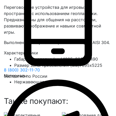
Переговорные устройства для игровых
пространств с использованием геопластики.
Предназначены для общения на расстоянии,
развивают воображение и навыки совместной
игры.
Выполнены из нержавеющей стали марки AISI 304.
Характеристики
Габариты изделия (мм)
4095x2225x1490
Размер зоны приземления (мм)
7095x5225
8 (800) 302-11-70
Материалы
бесплатно по России
Нержавеющая сталь
Также покупают: