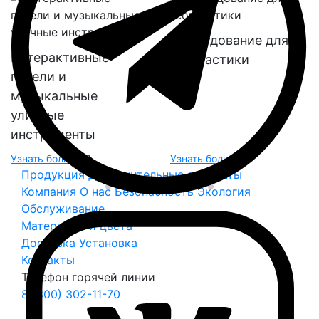
Оборудование для
Интерактивные
геопластики
панели и
музыкальные
уличные
инструменты
Узнать больше
Узнать больше
Продукция
Дополнительные элементы
Компания
О нас
Безопасность
Экология
Обслуживание
Материалы и цвета
Доставка
Установка
Контакты
Телефон горячей линии
8 (800) 302-11-70