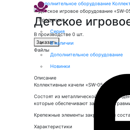
Дополнительное оборудование
Коллек
Детское игрово
Продукция
Серия
В производстве 0 шт.
Заказать
В наличии
Файлы
Дополнительное оборудование
Новинки
Описание
Коллективные качели «SW-05.08-01» сер
Состоят из металлической рамы и сиден
которые обеспечивают защиту от травм
Крепежные элементы закрываются сост
Характеристики