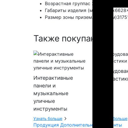
Возрастная группа
с 2 лет
Габариты изделия (мм)
30085x6628
Размер зоны приземления (мм)
3175
Также покупают:
Оборудова
Интерактивные
геопластик
панели и
музыкальные
уличные
инструменты
Узнать больше
Узнать больше
Продукция
Дополнительные элементы