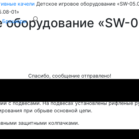
тивные качели
Детское игровое оборудование «SW-05.
е оборудование «SW-0
Брошюры
Спасибо, сообщение отправлено!
ии Swing.
ий с подвесами. На подвесах установлены рифлёные р
ирования при обрыве основной цепи.
авными защитными колпачками.