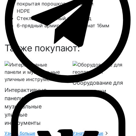
покрытая порошковой краской
HDPE
Стеклонаполненный полиамид
6-прядный армированный канат 16мм
Также покупают:
Оборудование для
Интерактивные
геопластики
панели и
музыкальные
уличные
инструменты
Узнать больше
Узнать больше