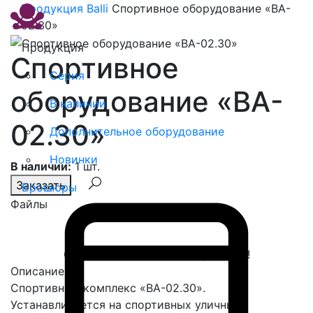
Продукция
Balli
Спортивное оборудование «BA-
02.30»
Продукция
Спортивное
Серия
оборудование «BA-
В наличии
02.30»
Дополнительное оборудование
Новинки
В наличии:
1 шт.
Заказать
Брошюры
Файлы
Спасибо, сообщение отправлено!
Описание
Спортивный комплекс «BA-02.30».
Устанавливается на спортивных уличных