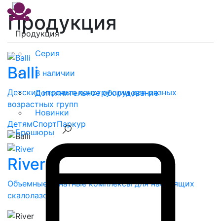
Продукция
Продукция
Серия
Balli
В наличии
Детские игровые конструкции для разных
Дополнительное оборудование
возрастных групп
Новинки
Детям
Спорт
Паркур
Брошюры
River
Объемные канатные комплексы для настоящих
скалолазов!