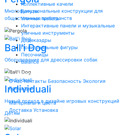
Коллективные качели
Многофункциональные конструкции для
Батуты
общественных пространств
Уличная мебель
Интерактивные панели и музыкальные
уличные инструменты
Додекаэдры
Ball'i Dog
Полигональные фигуры
Песочницы
Оборудование для дрессировки собак
Balance
Компания
О нас
Контакты
Безопасность
Экология
Individuali
Брошюры
Обслуживание
Новый подход в дизайне игровых конструкций
Материалы и цвета
Доставка
Установка
Детям