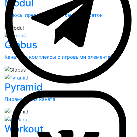
Modul
Полосы препятствий из канатных сеток
Globus
Канатные комплексы с игровыми элементами
Pyramid
Пирамиды из каната
Workout