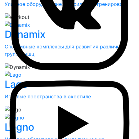
Уличное оборудование для силовых тренировок
Dynamix
Спортивные комплексы для развития различных
групп мышц
Lago
Игровые пространства в экостиле
Legno