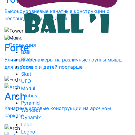
Высокоуровневые канатные конструкции с
нестандартным дизайном
Меню
Forte
Продукция
Balli
River
Уличные тренажёры на различные группы мышц
Atom
для взрослых и детей постарше
Skat
UFO
Modul
Arch
Globus
Pyramid
Канатные игровые конструкции на арочном
Workout
каркасе
Dynamix
Lago
Legno