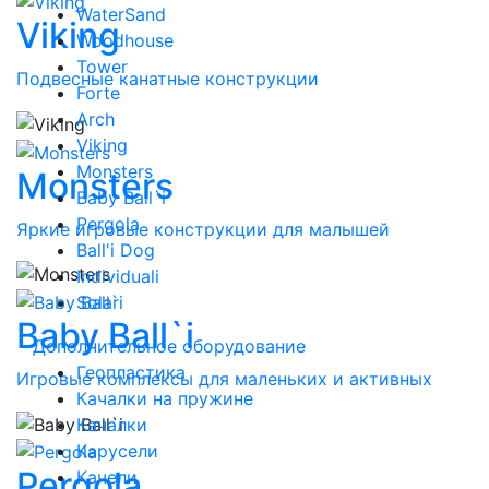
WaterSand
Viking
Woodhouse
Tower
Подвесные канатные конструкции
Forte
Arch
Viking
Monsters
Monsters
Baby Ball`i
Pergola
Яркие игровые конструкции для малышей
Ball'i Dog
Individuali
Solar
Baby Ball`i
Дополнительное оборудование
Геопластика
Игровые комплексы для маленьких и активных
Качалки на пружине
Качалки
Карусели
Pergola
Качели