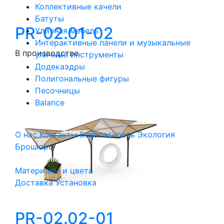
Коллективные качели
Батуты
PR-02.01-02
Уличная мебель
Интерактивные панели и музыкальные
В производстве
уличные инструменты
Додекаэдры
Полигональные фигуры
Песочницы
Balance
Компания
О нас
Контакты
Безопасность
Экология
Брошюры
Обслуживание
Материалы и цвета
Доставка
Установка
PR-02.02-01