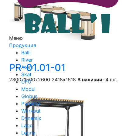
Меню
Продукция
Balli
River
PR-01.01-01
Atom
Skat
2300х1500х2600
2418х1618
В наличии:
4 шт.
UFO
Modul
Globus
Pyramid
Workout
Dynamix
Lago
Legno