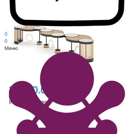
0
0
Меню
PR-00.03-02
В производстве