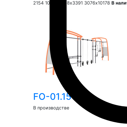
2154
10181х1068х3391
3076х10178
В нали
FO-01.15
В производстве