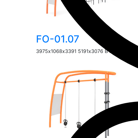
FO-01.07
3975х1068х3391
5191х3076
В производс