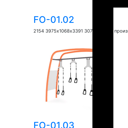
FO-01.02
2154
3975х1068х3391
3076х5194
В прои
FO-01.03