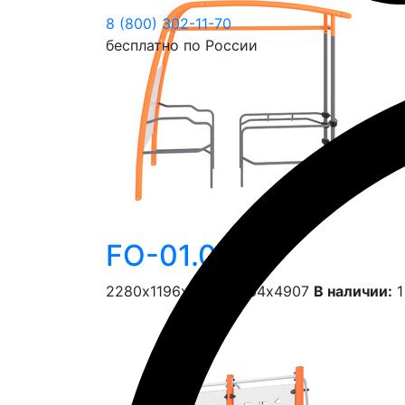
8 (800) 302-11-70
бесплатно по России
FO-01.05
2280х1196х2386
5964х4907
В наличии:
1