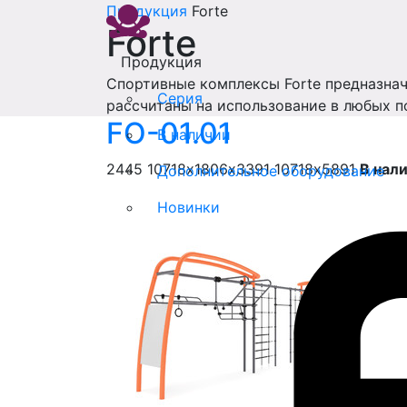
Продукция
Forte
Forte
Продукция
Спортивные комплексы Forte предназнач
Серия
рассчитаны на использование в любых п
FO-01.01
В наличии
2445
10718х1806х3391
10718х5891
В нал
Дополнительное оборудование
Новинки