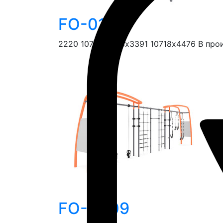
FO-01.08
2220
10718х1068х3391
10718х4476
В про
FO-01.09