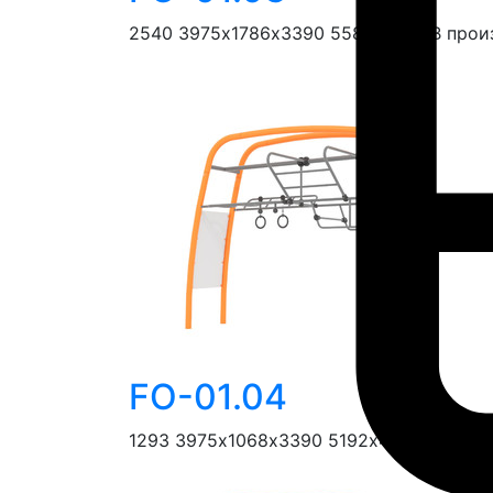
2540
3975х1786х3390
5586х5891
В прои
FO-01.04
1293
3975х1068х3390
5192x4000
В прои