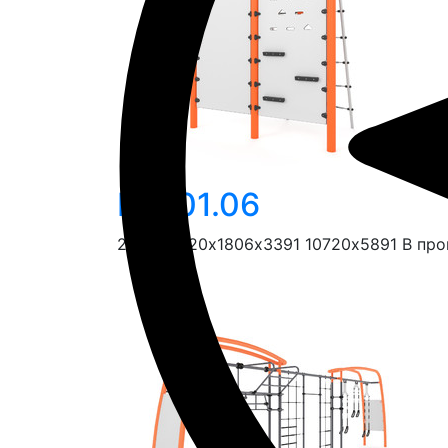
FO-01.06
2540
10720х1806х3391
10720х5891
В про