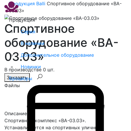
Продукция
Balli
Спортивное оборудование «BA-
03.03»
Продукция
Спортивное
Серия
оборудование «BA-
В наличии
03.03»
Дополнительное оборудование
Новинки
В производстве 0 шт.
Заказать
Брошюры
Файлы
Спасибо, сообщение отправлено!
Описание
Спортивный комплекс «ВА-03.03».
Устанавливается на спортивных уличных