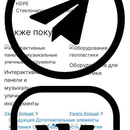
HDPE
Стеклонаполненный полиамид
Также покупают:
Оборудование для
Интерактивные
геопластики
панели и
музыкальные
уличные
инструменты
Узнать больше
Узнать больше
Продукция
Дополнительные элементы
Компания
О нас
Безопасность
Экология