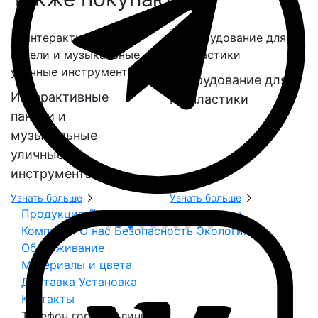
Оборудование для
Интерактивные
геопластики
панели и
музыкальные
уличные
инструменты
Узнать больше
Узнать больше
Продукция
Дополнительные элементы
Компания
О нас
Безопасность
Экология
Обслуживание
Материалы и цвета
Доставка
Установка
Контакты
Телефон горячей линии