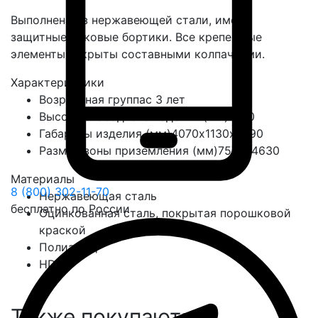
Выполнена из нержавеющей стали, имеет
защитные боковые бортики. Все крепежные
элементы закрыты составными колпачками.
Характеристики
Возрастная группа
с 3 лет
Высота свободного падения (мм)
1850
Габариты изделия (мм)
4070х1130х2790
Размер зоны приземления (мм)
7570х4630
Материалы
8 (800) 302-11-70
Нержавеющая сталь
бесплатно по России
Оцинкованная сталь, покрытая порошковой
краской
Полиамид
HDPE
Также покупают: