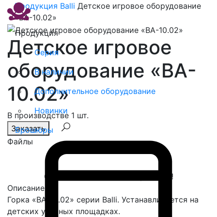
Продукция
Balli
Детское игровое оборудование
«BA-10.02»
Продукция
Детское игровое
Серия
оборудование «BA-
В наличии
10.02»
Дополнительное оборудование
Новинки
В производстве 1 шт.
Заказать
Брошюры
Файлы
Спасибо, сообщение отправлено!
Описание
Горка «ВА-10.02» серии Balli. Устанавливается на
детских уличных площадках.