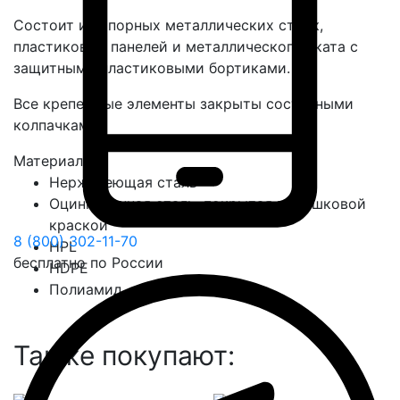
Состоит из опорных металлических стоек,
пластиковых панелей и металлического ската с
защитными пластиковыми бортиками.
Все крепежные элементы закрыты составными
колпачками.
Материалы
Нержавеющая сталь
Оцинкованная сталь, покрытая порошковой
краской
8 (800) 302-11-70
HPL
бесплатно по России
HDPE
Полиамид
Также покупают: