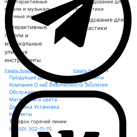
Оборудование для
Интерактивные
геопластики
панели и
музыкальные
уличные
инструменты
Узнать больше
Узнать больше
Продукция
Дополнительные элементы
Компания
О нас
Безопасность
Экология
Обслуживание
Материалы и цвета
Доставка
Установка
Контакты
Телефон горячей линии
8 (800) 302-11-70