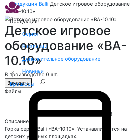
Продукция
Balli
Детское игровое оборудование
«BA-10.10»
Продукция
Детское игровое
Серия
оборудование «BA-
В наличии
10.10»
Дополнительное оборудование
Новинки
В производстве 0 шт.
Заказать
Брошюры
Файлы
Спасибо, сообщение отправлено!
Описание
Горка серии Balli «ВА-10.10». Устанавливается на
детских уличных площадках.