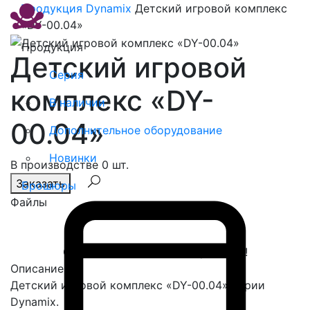
Продукция
Dynamix
Детский игровой комплекс
«DY-00.04»
Продукция
Детский игровой
Серия
комплекс «DY-
В наличии
00.04»
Дополнительное оборудование
Новинки
В производстве 0 шт.
Заказать
Брошюры
Файлы
Спасибо, сообщение отправлено!
Описание
Детский игровой комплекс «DY-00.04» серии
Dynamix.