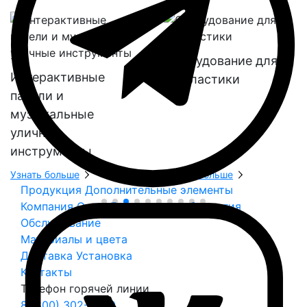
Оборудование для
Интерактивные
геопластики
панели и
музыкальные
уличные
инструменты
Узнать больше
Узнать больше
Продукция
Дополнительные элементы
Компания
О нас
Безопасность
Экология
Обслуживание
Материалы и цвета
Доставка
Установка
Контакты
Телефон горячей линии
8 (800) 302-11-70