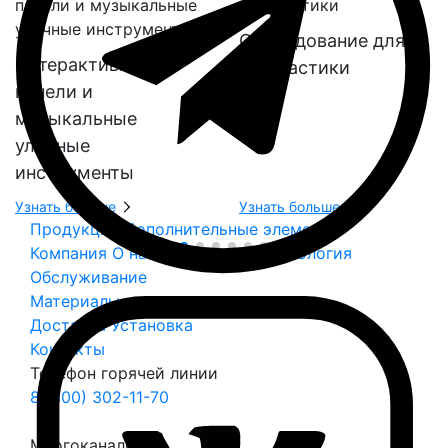
Оборудование для
Интерактивные
геопластики
панели и
музыкальные
уличные
инструменты
Узнать больше
Узнать больше
Продукция
Дополнительные элементы
Компания
О нас
Безопасность
Экология
Обслуживание
Материалы и цвета
Доставка
Установка
Контакты
Телефон горячей линии
8 (800) 302-11-70
Многоканальный