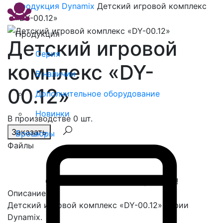
Продукция
Dynamix
Детский игровой комплекс
«DY-00.12»
Продукция
Детский игровой
Серия
комплекс «DY-
В наличии
00.12»
Дополнительное оборудование
Новинки
В производстве 0 шт.
Заказать
Брошюры
Файлы
Спасибо, сообщение отправлено!
Описание
Детский игровой комплекс «DY-00.12» серии
Dynamix.