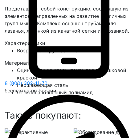
Представляет собой конструкцию, состоящую из
элементов, направленных на развитие различных
групп мышц. Комплекс оснащен трубами для
лазанья, лесенкой из канатной сетки и тарзанкой.
Характеристики
Возрастная группа
с 6 лет
Материалы
Оцинкованная сталь, покрытая порошковой
краской
8 (800) 302-11-70
Нержавеющая сталь
бесплатно по России
Стеклонаполненный полиамид
Также покупают: