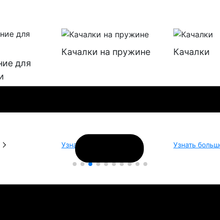
Качалки на пружине
Качалки
ние для
и
Узнать больше
Узнать больш