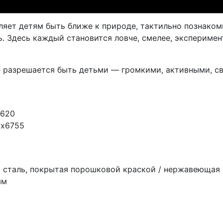
ляет детям быть ближе к природе, тактильно познако
. Здесь каждый становится ловче, смелее, эксперимен
е разрешается быть детьми — громкими, активными, с
2620
5х6755
я сталь, покрытая порошковой краской / нержавеющая 
мм