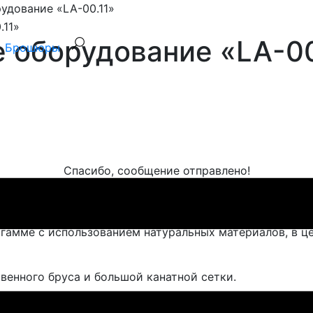
удование «LA-00.11»
 оборудование «LA-00
Брошюры
Спасибо, сообщение отправлено!
».
гамме с использованием натуральных материалов, в ц
венного бруса и большой канатной сетки.
тной сетке, которая оборудована специальными ручка