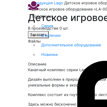
Продукция
Lago
Детское игровое обор
Детское игровое
Продукция
Серия
В производстве 0 шт.
Заказать
В наличии
Файлы
Дополнительное оборудование
Новинки
Описание
Канатный комплекс серии Lago «LA-00.11
Дизайн выполнен в природной цветовой 
уникальные формы и экосюжеты.
Комплекс состоит из гнутоклееного лист
Здесь можно бесконечно лазать по кана