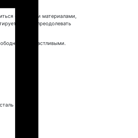
миться с разными материалами,
тирует, учится преодолевать
вободными и счастливыми.
сталь