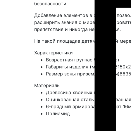
безопасности.
Добавление элементов в экостиле позво
расширить знания о мире, фантазировать
препятствия и никогда не сдаваться.
На такой площадке детям в полной мер
Характеристики
Возрастная группа
с 5 до 14 лет
Габариты изделия (мм)
4880х3150х
Размер зоны приземления (мм)
863
Материалы
Древесина хвойных пород
Оцинкованная сталь / оцинкованна
6-прядный армированный канат 16
Полиамид