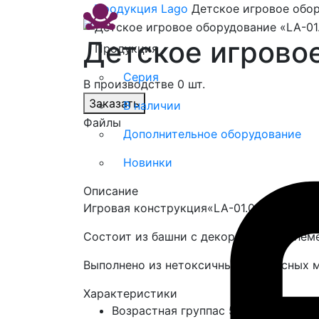
Продукция
Lago
Детское игровое обор
Детское игрово
Продукция
Серия
В производстве 0 шт.
Заказать
В наличии
Файлы
Дополнительное оборудование
Новинки
Описание
Игровая конструкция«LA-01.04» серии L
Состоит из башни с декоративным элеме
Выполнено из нетоксичных безопасных 
Характеристики
Возрастная группа
с 5 лет