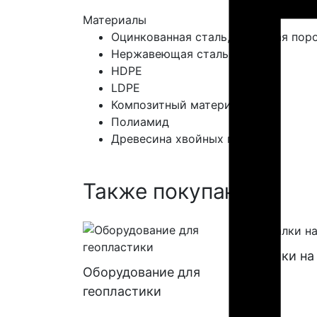
Материалы
Оцинкованная сталь, покрытая пор
Нержавеющая сталь
HDPE
LDPE
Композитный материал
Полиамид
Древесина хвойных пород
Также покупают:
Качалки на
Оборудование для
ные
геопластики