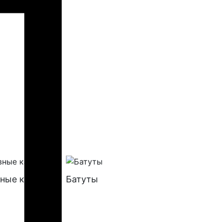
ные качели
Батуты
Додекаэ