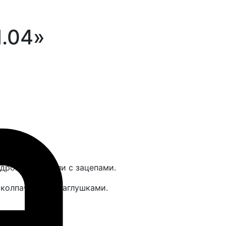
.04»
одромной панели с зацепами.
колпачками и заглушками.