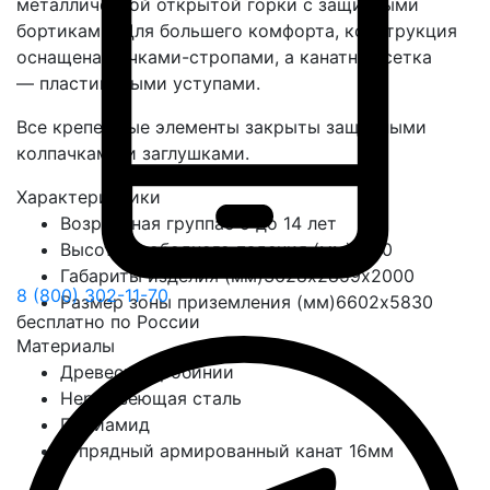
металлической открытой горки с защитными
бортиками. Для большего комфорта, конструкция
оснащена ручками-стропами, а канатная сетка
— пластиковыми уступами.
Все крепежные элементы закрыты защитными
колпачками и заглушками.
Характеристики
Возрастная группа
с 5 до 14 лет
Высота свободного падения (мм)
1200
Габариты изделия (мм)
3628х2859х2000
8 (800) 302-11-70
Размер зоны приземления (мм)
6602х5830
бесплатно по России
Материалы
Древесина робинии
Нержавеющая сталь
Полиамид
6-прядный армированный канат 16мм