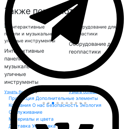
Также покупают:
Оборудование для
Интерактивные
геопластики
панели и
музыкальные
уличные
инструменты
Узнать больше
Узнать больше
Продукция
Дополнительные элементы
Компания
О нас
Безопасность
Экология
Обслуживание
Материалы и цвета
Доставка
Установка