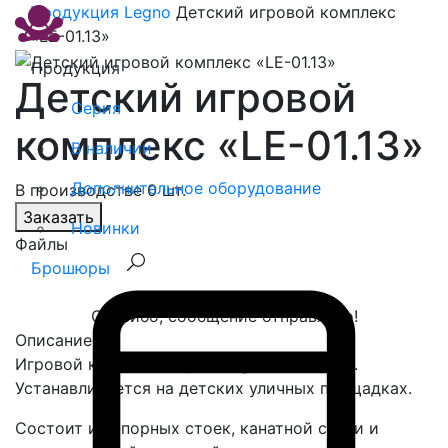
Продукция
Legno
Детский игровой комплекс
«LE-01.13»
Продукция
Детский игровой
Серия
комплекс «LE-01.13»
В наличии
Дополнительное оборудование
В производстве 0 шт.
Заказать
Новинки
Файлы
Брошюры
Спасибо, сообщение отправлено!
Описание
Игровой комплекс серии Legno «LE-01.13».
Устанавливается на детских уличных площадках.
Состоит из опорных стоек, канатной сетки и