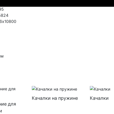
95
5824
6х10800
мм
Качалки на пружине
Качалки
ние для
и