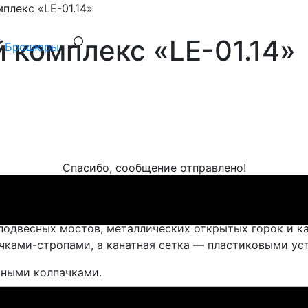
плекс «LE-01.14»
 комплекс «LE-01.14»
Брошюры
Спасибо, сообщение отправлено!
». Устанавливается на детских уличных площадках.
 подвесных мостов, металлических открытых горок и к
чками-стропами, а канатная сетка — пластиковыми ус
тными колпачками.