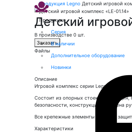
Продукция
Legno
Детский игровой ком
Детский игровой
Продукция
Серия
В производстве 0 шт.
Заказать
В наличии
Файлы
Дополнительное оборудование
Новинки
Описание
Игровой комплекс серии Legno «LE-01.14
Состоит из опорных стоек, перекладин,
безопасности, конструкция оснащена ру
Все крепежные элементы закрыты защи
Характеристики