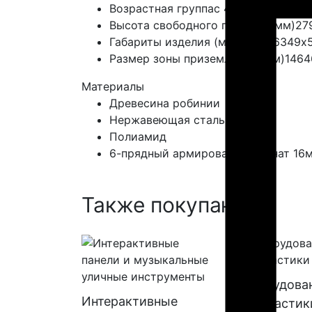
Возрастная группа
с 4 лет
Высота свободного падения (мм)
27
Габариты изделия (мм)
9646х6349х
Размер зоны приземления (мм)
1464
Материалы
Древесина робинии
Нержавеющая сталь
Полиамид
6-прядный армированный канат 16
Также покупают:
Оборудова
Интерактивные
геопластик