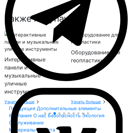
Также покупают:
Оборудование для
Интерактивные
геопластики
панели и
музыкальные
уличные
инструменты
Узнать больше
Узнать больше
Продукция
Дополнительные элементы
Компания
О нас
Безопасность
Экология
Обслуживание
Материалы и цвета