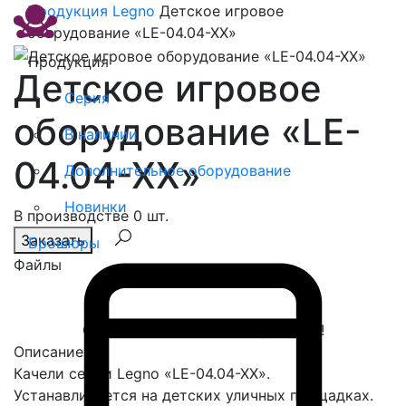
Продукция
Legno
Детское игровое
оборудование «LE-04.04-XX»
Продукция
Детское игровое
Серия
оборудование «LE-
В наличии
04.04-XX»
Дополнительное оборудование
Новинки
В производстве 0 шт.
Заказать
Брошюры
Файлы
Спасибо, сообщение отправлено!
Описание
Качели серии Legno «LE-04.04-XX».
Устанавливается на детских уличных площадках.