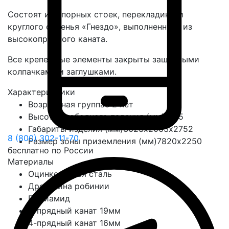
Состоят из опорных стоек, перекладины и
круглого сиденья «Гнездо», выполненного из
высокопрочного каната.
Все крепежные элементы закрыты защитными
колпачками и заглушками.
Характеристики
Возрастная группа
с 2 лет
Высота свободного падения (мм)
1435
Габариты изделия (мм)
3623х2063х2752
8 (800) 302-11-70
Размер зоны приземления (мм)
7820х2250
бесплатно по России
Материалы
Оцинкованная сталь
Древесина робинии
Полиамид
3-прядный канат 19мм
4-прядный канат 16мм