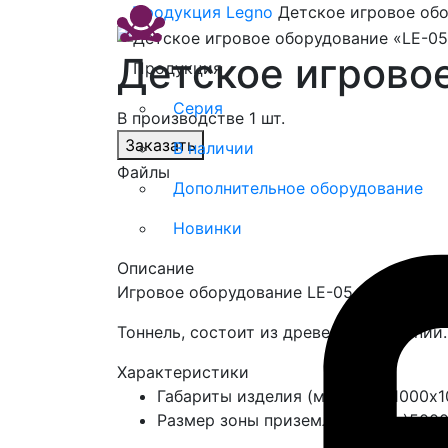
Продукция
Legno
Детское игровое обо
Детское игрово
Продукция
Серия
В производстве 1 шт.
Заказать
В наличии
Файлы
Дополнительное оборудование
Новинки
Описание
Игровое оборудование LE-05.06 серии L
Тоннель, состоит из древесины робинии
Характеристики
Габариты изделия (мм)
2000х1000х1
Размер зоны приземления (мм)
500