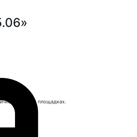
5.06»
личных детских площадках.