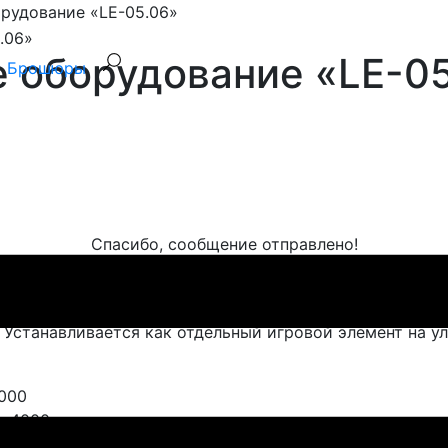
рудование «LE-05.06»
е оборудование «LE-0
Брошюры
Спасибо, сообщение отправлено!
egno. Устанавливается на детских уличных площадках.
. Устанавливается как отдельный игровой элемент на у
000
0х4000