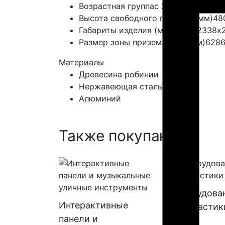
Возрастная группа
с 2 лет
Высота свободного падения (мм)
48
Габариты изделия (мм)
3283х2338х
Размер зоны приземления (мм)
6286
Материалы
Древесина робинии
Нержавеющая сталь
Алюминий
Также покупают:
Оборудова
Интерактивные
геопластик
панели и