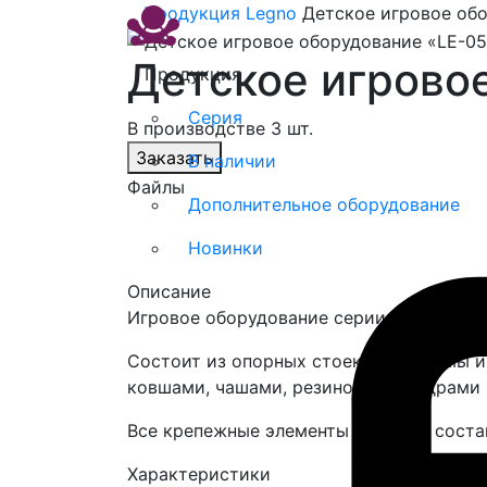
Продукция
Legno
Детское игровое обо
Детское игрово
Продукция
Серия
В производстве 3 шт.
Заказать
В наличии
Файлы
Дополнительное оборудование
Новинки
Описание
Игровое оборудование серии Legno "LE-0
Состоит из опорных стоек, платформы и
ковшами, чашами, резиновыми ведрами и
Все крепежные элементы закрыты соста
Характеристики