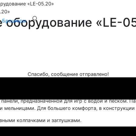
рудование «LE-05.20»
е оборудование «LE-0
Брошюры
Спасибо, сообщение отправлено!
5.20". Устанавливается на детских уличных площадках
 панели, предназначенной для игр с водой и песком. 
 мельницами. Для большего комфорта, в конструкции 
вными колпачками и заглушками.