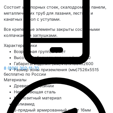
Состоит из опорных стоек, скалодромной панели,
металлических труб для лазания, лестниц и
канатных строп с уступами.
Все крепежные элементы закрыты составными
колпачками и заглушками.
Характеристики
Возрастная группа
с 6 лет
Высота свободного падения (мм)
2510
Габариты изделия (мм)
4131х1864х2600
8 (800) 302-11-70
Размер зоны приземления (мм)
7526х5515
бесплатно по России
Материалы
Древесина робинии
Нержавеющая сталь
Композитный материал
Полиамид
6-прядный армированный канат 16мм