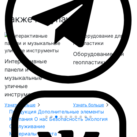
Также покупают:
Оборудование для
Интерактивные
геопластики
панели и
музыкальные
уличные
инструменты
Узнать больше
Узнать больше
Продукция
Дополнительные элементы
Компания
О нас
Безопасность
Экология
Обслуживание
Материалы и цвета