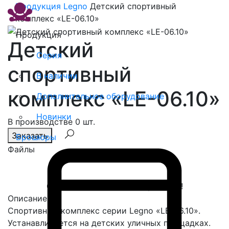
Продукция
Legno
Детский спортивный
комплекс «LE-06.10»
Продукция
Детский
Серия
спортивный
В наличии
комплекс «LE-06.10»
Дополнительное оборудование
Новинки
В производстве 0 шт.
Заказать
Брошюры
Файлы
Спасибо, сообщение отправлено!
Описание
Спортивный комплекс серии Legno «LE-06.10».
Устанавливается на детских уличных площадках.