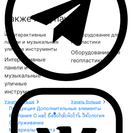
Также покупают:
Оборудование для
Интерактивные
геопластики
панели и
музыкальные
уличные
инструменты
Узнать больше
Узнать больше
Продукция
Дополнительные элементы
Компания
О нас
Безопасность
Экология
Обслуживание
Материалы и цвета