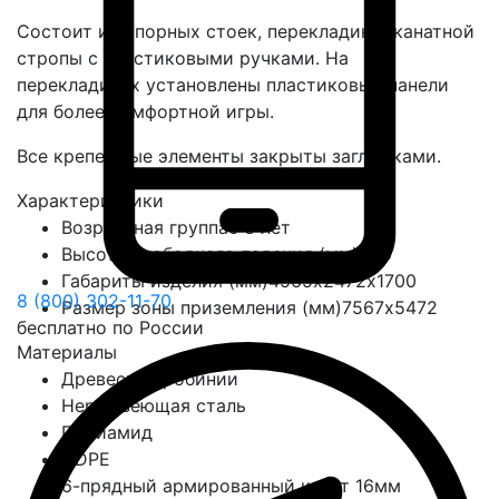
Состоит из опорных стоек, перекладин и канатной
стропы с пластиковыми ручками. На
перекладинах установлены пластиковые панели
для более комфортной игры.
Все крепежные элементы закрыты заглушками.
Характеристики
Возрастная группа
с 3 лет
Высота свободного падения (мм)
450
Габариты изделия (мм)
4565х2472х1700
8 (800) 302-11-70
Размер зоны приземления (мм)
7567х5472
бесплатно по России
Материалы
Древесина робинии
Нержавеющая сталь
Полиамид
HDPE
6-прядный армированный канат 16мм