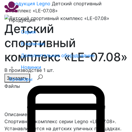
Продукция
Legno
Детский спортивный
комплекс «LE-07.08»
Продукция
Детский
Серия
спортивный
В наличии
комплекс «LE-07.08»
Дополнительное оборудование
Новинки
В производстве 1 шт.
Заказать
Брошюры
Файлы
Спасибо, сообщение отправлено!
Описание
Спортивный комплекс серии Legno «LE-07.08».
Устанавливается на детских уличных площадках.