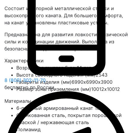
Состоит из опорной металлической стойки и
высокопрочного каната. Для большего комфорта,
на канат установлены пластиковые уступы.
Предназначена для развития ловкости, физической
силы и координации движений. Выполнена из
безопасных и надёжных материалов.
Характеристики
Возрастная группа
с 5 до 14 лет
Высота свободного падения (мм)
2543
8 (800) 302-11-70
Габариты изделия (мм)
6990х6990х3900
бесплатно по России
Размер зоны приземления (мм)
10012х10012
Материалы
6-прядный армированный канат 16мм
Оцинкованная сталь, покрытая порошковой
краской / нержавеющая сталь
Полиамид