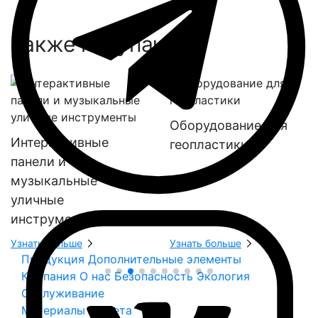
Также покупают:
Оборудование для
Интерактивные
геопластики
панели и
музыкальные
уличные
инструменты
Узнать больше
Узнать больше
Продукция
Дополнительные элементы
Компания
О нас
Безопасность
Экология
Обслуживание
Материалы и цвета