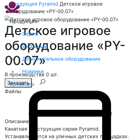
Продукция
Pyramid
Детское игровое
оборудование «PY-00.07»
Продукция
Детское игровое
Серия
оборудование «PY-
В наличии
00.07»
Дополнительное оборудование
Новинки
В производстве 0 шт.
Заказать
Брошюры
Файлы
Спасибо, сообщение отправлено!
Описание
Канатная конструкция серии Pyramid.
Устанавливается на уличных детских площадках.