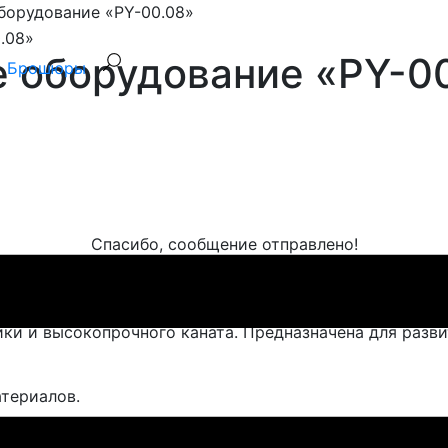
борудование «PY-00.08»
е оборудование «PY-0
Брошюры
Спасибо, сообщение отправлено!
станавливается на уличных детских площадках.
ки и высокопрочного каната. Предназначена для разви
атериалов.