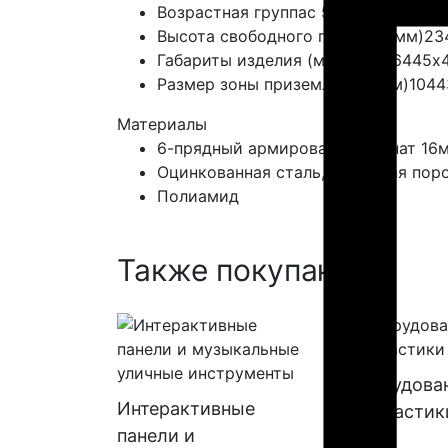
Возрастная группа
с 5 до 14 лет
Высота свободного падения (мм)
23
Габариты изделия (мм)
6445х6445х
Размер зоны приземления (мм)
1044
Материалы
6-прядный армированный канат 16
Оцинкованная сталь, покрытая пор
Полиамид
Также покупают:
Оборудова
Интерактивные
геопластик
панели и