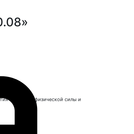
0.08»
тия ловкости, физической силы и