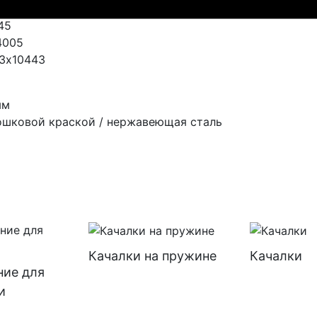
45
4005
3х10443
мм
ошковой краской / нержавеющая сталь
Качалки на пружине
Качалки
ние для
и