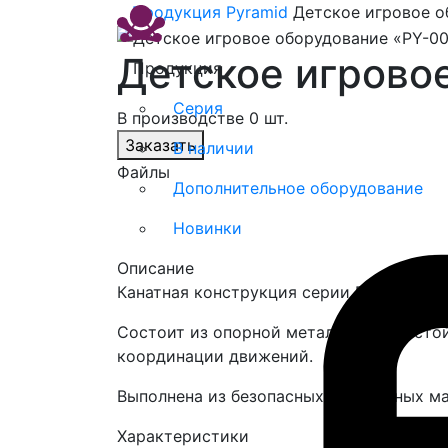
Продукция
Pyramid
Детское игровое о
Детское игрово
Продукция
Серия
В производстве 0 шт.
Заказать
В наличии
Файлы
Дополнительное оборудование
Новинки
Описание
Канатная конструкция серии Pyramid. У
Состоит из опорной металлической стой
координации движений.
Выполнена из безопасных и надёжных м
Характеристики