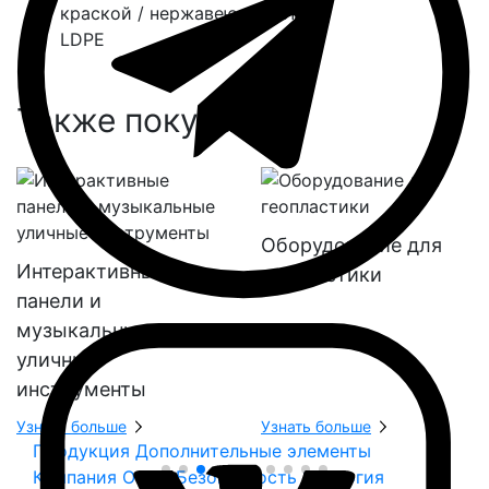
краской / нержавеющая сталь
LDPE
Также покупают:
Оборудование для
Интерактивные
геопластики
панели и
музыкальные
уличные
инструменты
Узнать больше
Узнать больше
Продукция
Дополнительные элементы
Компания
О нас
Безопасность
Экология