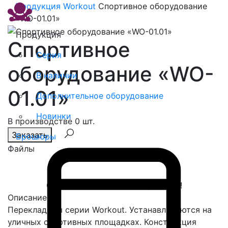
Продукция
Workout
Спортивное оборудование
«WO-01.01»
Продукция
Спортивное
Серия
оборудование «WO-
В наличии
01.01»
Дополнительное оборудование
Новинки
В производстве 0 шт.
Заказать
Брошюры
Файлы
Спасибо, сообщение отправлено!
Описание
Перекладины серии Workout. Устанавливаются на
уличных спортивных площадках. Конструкция