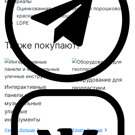
Материалы
Оцинкованная сталь, покрытая порошковой
краской / нержавеющая сталь
LDPE
Также покупают:
Оборудование для
Интерактивные
геопластики
панели и
музыкальные
уличные
инструменты
Узнать больше
Узнать больше