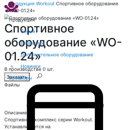
Продукция
Workout
Спортивное оборудование
«WO-01.24»
Продукция
Спортивное
Серия
оборудование «WO-
В наличии
01.24»
Дополнительное оборудование
Новинки
В производстве 0 шт.
Заказать
Брошюры
Файлы
Спасибо, сообщение отправлено!
Описание
Спортивный комплекс серии Workout.
Устанавливается на