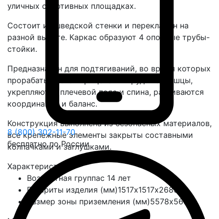
уличных спортивных площадках.
Состоит из шведской стенки и перекладин на
разной высоте. Каркас образуют 4 опорные трубы-
стойки.
Предназначен для подтягиваний, во время которых
прорабатываются трицепсы и грудные мышцы,
укрепляются плечевой пояс и спина, развиваются
координация и баланс.
Конструкция выполнена из безопасных материалов,
8 (800) 302-11-70
все крепежные элементы закрыты составными
бесплатно по России
колпачками и заглушками.
Характеристики
Возрастная группа
с 14 лет
Габариты изделия (мм)
1517х1517х2685
Размер зоны приземления (мм)
5578х5665