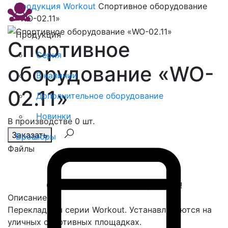
Продукция
Workout
Спортивное оборудование
«WO-02.11»
Продукция
Спортивное
Серия
оборудование «WO-
В наличии
02.11»
Дополнительное оборудование
Новинки
В производстве 0 шт.
Заказать
Брошюры
Файлы
Спасибо, сообщение отправлено!
Описание
Перекладины серии Workout. Устанавливаются на
уличных спортивных площадках.