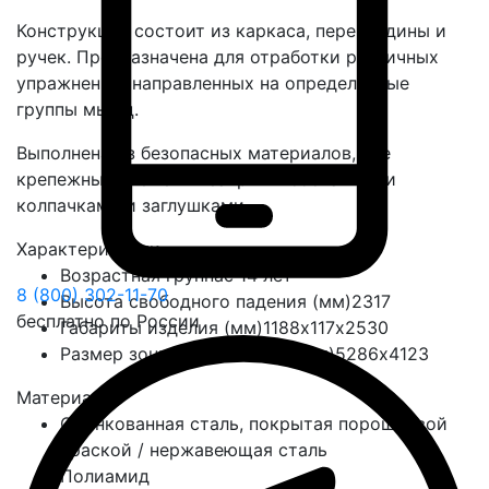
Конструкция состоит из каркаса, перекладины и
ручек. Предназначена для отработки различных
упражнений, направленных на определенные
группы мышц.
Выполнена из безопасных материалов, все
крепежные элементы закрыты составными
колпачками и заглушками.
Характеристики
Возрастная группа
с 14 лет
8 (800) 302-11-70
Высота свободного падения (мм)
2317
бесплатно по России
Габариты изделия (мм)
1188х117х2530
Размер зоны приземления (мм)
5286х4123
Материалы
Оцинкованная сталь, покрытая порошковой
краской / нержавеющая сталь
Полиамид