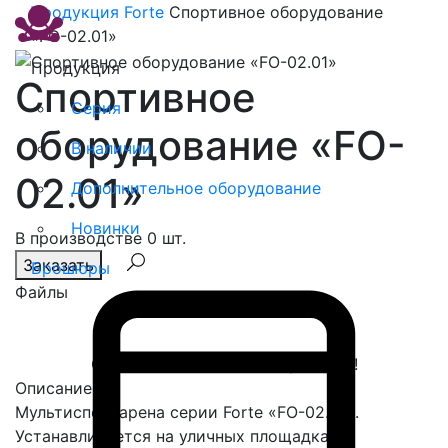
Продукция
Forte
Спортивное оборудование
«FO-02.01»
Продукция
Спортивное
Серия
оборудование «FO-
В наличии
02.01»
Дополнительное оборудование
Новинки
В производстве 0 шт.
Заказать
Брошюры
Файлы
Спасибо, сообщение отправлено!
Описание
Мультиспортарена серии Forte «FO-02.01».
Устанавливается на уличных площадках.