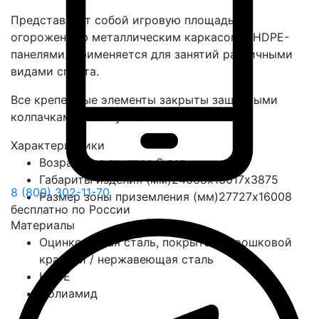
Представляет собой игровую площадь,
огороженную металлическим каркасом с HDPE-
панелями. Применяется для занятий различными
видами спорта.
Все крепежные элементы закрыты защитными
колпачками и заглушками.
Характеристики
Возрастная группа
с 6 лет
Габариты изделия (мм)
24668х13017х3875
8 (800) 302-11-70
Размер зоны приземления (мм)
27727х16008
бесплатно по России
Материалы
Оцинкованная сталь, покрытая порошковой
краской / нержавеющая сталь
HDPE
Полиамид