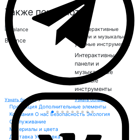
Также покупают:
Оборудование для
Интерактивные
геопластики
панели и
музыкальные
уличные
инструменты
Узнать больше
Узнать больше
Продукция
Дополнительные элементы
Компания
О нас
Безопасность
Экология
Обслуживание
Материалы и цвета
Доставка
Установка