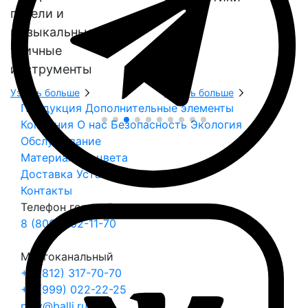
панели и
музыкальные
уличные
инструменты
Узнать больше
Узнать больше
Продукция
Дополнительные элементы
Компания
О нас
Безопасность
Экология
Обслуживание
Материалы и цвета
Доставка
Установка
Контакты
Телефон горячей линии
8 (800) 302-11-70
Многоканальный
+7 (812) 317-70-70
+7 (999) 022-22-25
play@balli.ru