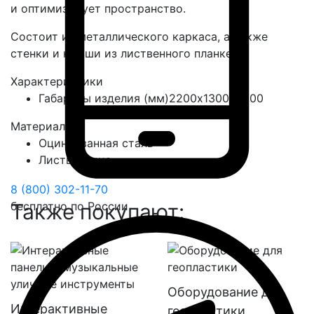
и оптимизирует пространство.
Состоит из металлического каркаса, а также
стенки и крыши из лиственного планкена.
Характеристики
Габариты изделия (мм)
2200х1300х2900
Материалы
Оцинкованная сталь
Лиственница
8 (800) 302-11-70
Также покупают:
бесплатно по России
Оборудование для
Интерактивные
геопластики