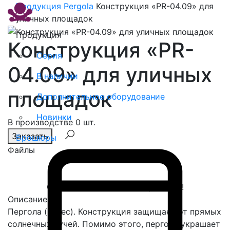
Продукция
Pergola
Конструкция «PR-04.09» для
уличных площадок
Продукция
Конструкция «PR-
Серия
04.09» для уличных
В наличии
площадок
Дополнительное оборудование
Новинки
В производстве 0 шт.
Заказать
Брошюры
Файлы
Спасибо, сообщение отправлено!
Описание
Пергола (навес). Конструкция защищает от прямых
солнечных лучей. Помимо этого, пергола украшает