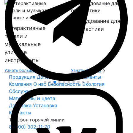
Оборудование для
Интерактивные
геопластики
панели и
музыкальные
уличные
инструменты
Узнать больше
Узнать больше
Продукция
Дополнительные элементы
Компания
О нас
Безопасность
Экология
Обслуживание
Материалы и цвета
Доставка
Установка
Контакты
Телефон горячей линии
8 (800) 302-11-70