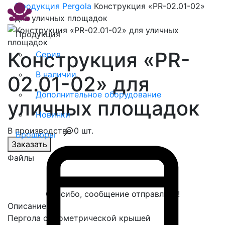
Продукция
Pergola
Конструкция «PR-02.01-02»
для уличных площадок
Продукция
Конструкция «PR-
Серия
В наличии
02.01-02» для
Дополнительное оборудование
уличных площадок
Новинки
В производстве 0 шт.
Брошюры
Заказать
Файлы
Спасибо, сообщение отправлено!
Описание
Пергола с геометрической крышей