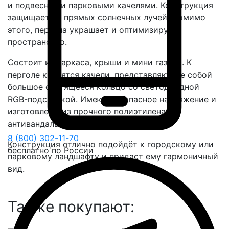
и подвесными парковыми качелями. Конструкция
защищает от прямых солнечных лучей. Помимо
этого, пергола украшает и оптимизирует
пространство.
Состоит из каркаса, крыши и мини газона. К
перголе крепятся качели, представляющие собой
большое светящееся кольцо со светодиодной
RGB-подсветкой. Имеют безопасное напряжение и
изготовлены из прочного полиэтилена с
антивандальным покрытием.
8 (800) 302-11-70
Конструкция отлично подойдёт к городскому или
бесплатно по России
парковому ландшафту и придаст ему гармоничный
вид.
Также покупают: