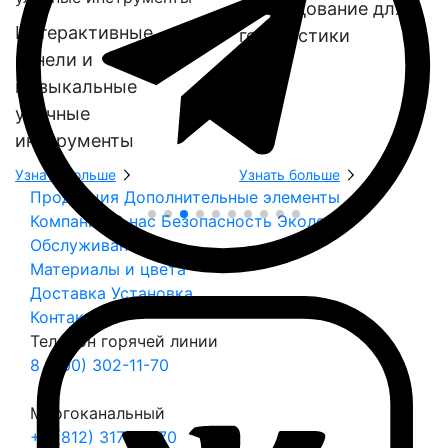
Оборудование для
Интерактивные
геопластики
панели и
музыкальные
уличные
инструменты
Узнать больше
Узнать больше
Продукция
Дополнительные элементы
Компания
О нас
Безопасность
Экология
Обслуживание
Материалы и цвета
Доставка
Установка
Контакты
Телефон горячей линии
8 (800) 302-11-70
Многоканальный
+7 (812) 317-70-70