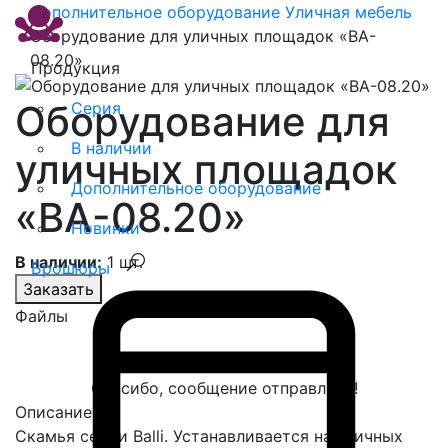
Дополнительное оборудование
Уличная мебель
Оборудование для уличных площадок «BA-
08.20»
Продукция
Оборудование для
Серия
В наличии
уличных площадок
Дополнительное оборудование
«BA-08.20»
Новинки
В наличии:
1 шт.
Брошюры
Заказать
Файлы
Спасибо, сообщение отправлено!
Описание
Скамья серии Balli. Устанавливается на уличных