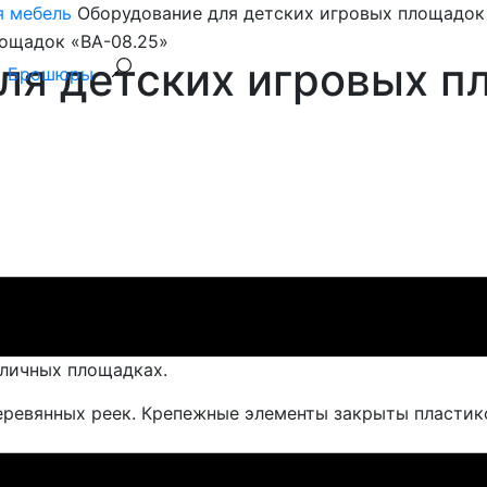
я мебель
Оборудование для детских игровых площадок
ля детских игровых п
Брошюры
Спасибо, сообщение отправлено!
 уличных площадках.
деревянных реек. Крепежные элементы закрыты пласти
60