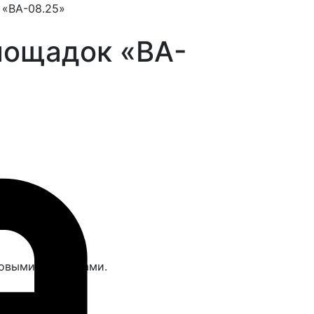
 «BA-08.25»
лощадок «BA-
ковыми заглушками.