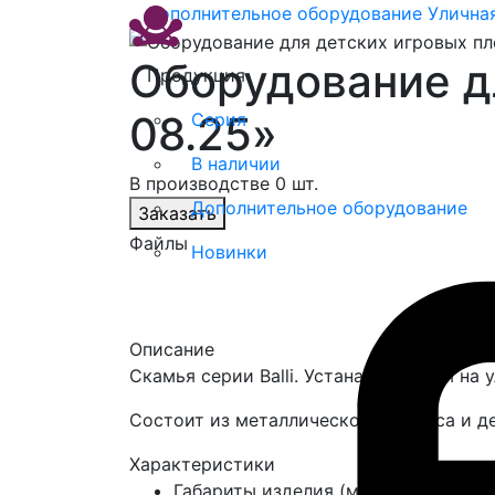
Дополнительное оборудование
Улична
Оборудование д
Продукция
08.25»
Серия
В наличии
В производстве 0 шт.
Дополнительное оборудование
Заказать
Файлы
Новинки
Описание
Скамья серии Balli. Устанавливается на
Состоит из металлического каркаса и 
Характеристики
Габариты изделия (мм)
1500х530х8