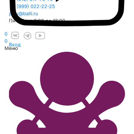
+7 (999) 022-22-25
play@balli.ru
Пн – Пт: с 9:00 до 18:00
0
0
Вход
Меню