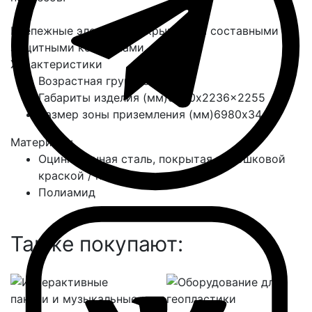
Крепежные элементы закрываются составными
защитными колпачками.
Характеристики
Возрастная группа
с 2 лет
Габариты изделия (мм)
3890x2236x2255
Размер зоны приземления (мм)
6980х3449
Материалы
Оцинкованная сталь, покрытая порошковой
краской / нержавеющая сталь
Полиамид
Также покупают: