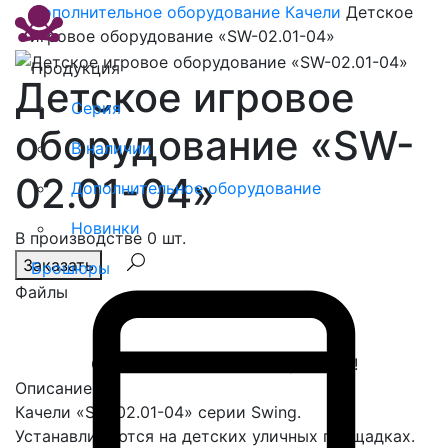
Дополнительное оборудование
Качели
Детское
игровое оборудование «SW-02.01-04»
Продукция
Детское игровое
Серия
оборудование «SW-
В наличии
02.01-04»
Дополнительное оборудование
Новинки
В производстве 0 шт.
Заказать
Брошюры
Файлы
Спасибо, сообщение отправлено!
Описание
Качели «SW-02.01-04» серии Swing.
Устанавливаются на детских уличных площадках.