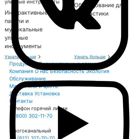
Оборудование для
Интерактивные
геопластики
панели и
музыкальные
уличные
инструменты
Узнать больше
Узнать больше
Продукция
Дополнительные элементы
Компания
О нас
Безопасность
Экология
Обслуживание
Материалы и цвета
Доставка
Установка
Контакты
Телефон горячей линии
8 (800) 302-11-70
Многоканальный
+7 (812) 317-70-70