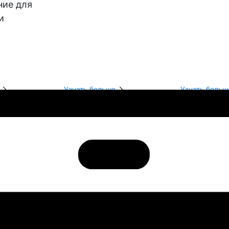
ние для
и
Узнать больше
Узнать больш