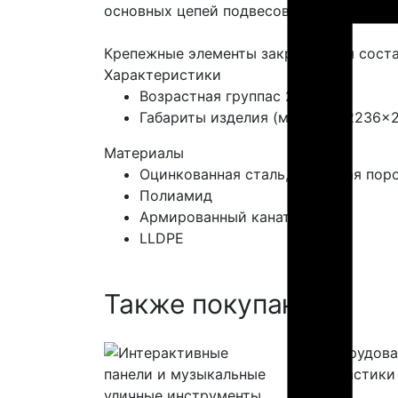
основных цепей подвесов.
Крепежные элементы закрываются сост
Характеристики
Возрастная группа
с 2 лет
Габариты изделия (мм)
5310x2236x
Материалы
Оцинкованная сталь, покрытая пор
Полиамид
Армированный канат
LLDPE
Также покупают: