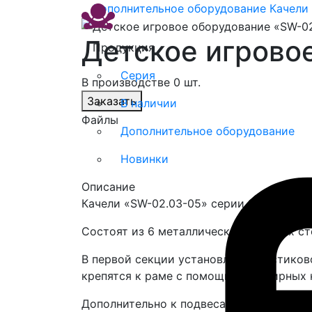
Дополнительное оборудование
Качели
Детское игрово
Продукция
Серия
В производстве 0 шт.
Заказать
В наличии
Файлы
Дополнительное оборудование
Новинки
Описание
Качели «SW-02.03-05» серии Swing. Уст
Состоят из 6 металлических опорных ст
В первой секции установлено пластиков
крепятся к раме с помощью шарнирных 
Дополнительно к подвесам и перекладин