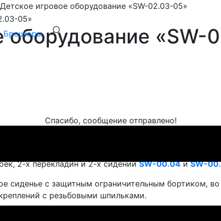
Детское игровое оборудование «SW-02.03-05»
е оборудование «SW-0
Брошюры
Спасибо, сообщение отправлено!
анавливаются на детских уличных площадках.
оек, 2-х перекладин и 2-х сидений
SW-00.04
и
SW-00.
ое сиденье с защитным ограничительным бортиком, во
креплений с резьбовыми шпильками.
е крепятся страховочные цепи, которые обеспечивают