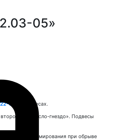
2.03-05»
22-01
на подвесах.
 второй — «кресло-гнездо». Подвесы
 защиту от травмирования при обрыве