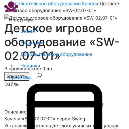
Дополнительное оборудование
Качели
Детское
игровое оборудование «SW-02.07-01»
Продукция
Детское игровое
Серия
оборудование «SW-
В наличии
02.07-01»
Дополнительное оборудование
Новинки
В производстве 0 шт.
Заказать
Брошюры
Файлы
Спасибо, сообщение отправлено!
Описание
Качели «SW-02.07-01» серии Swing.
Устанавливаются на детских уличных площадках.