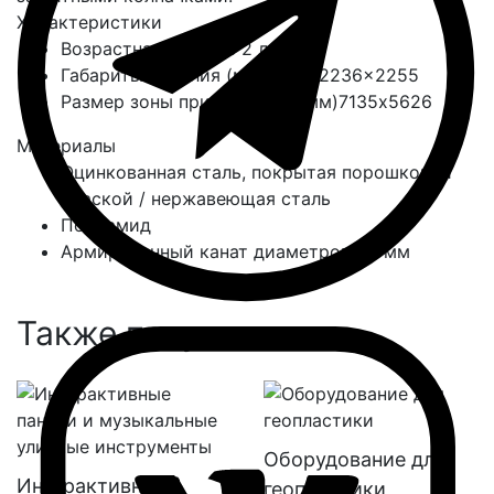
Характеристики
Возрастная группа
с 2 лет
Габариты изделия (мм)
6723x2236x2255
Размер зоны приземления (мм)
7135х5626
Материалы
Оцинкованная сталь, покрытая порошковой
краской / нержавеющая сталь
Полиамид
Армированный канат диаметром 16 мм
Также покупают:
Оборудование для
Интерактивные
геопластики