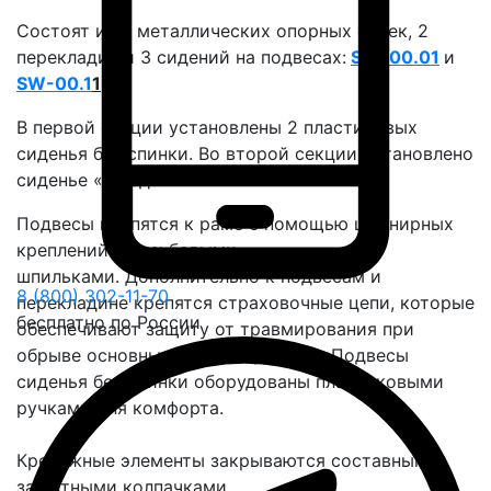
Состоят из 6 металлических опорных стоек, 2
перекладин и 3 сидений на подвесах:
SW-00.01
и
SW-00.1
1
.
В первой секции установлены 2 пластиковых
сиденья без спинки. Во второй секции установлено
сиденье «гнездо».
Подвесы крепятся к раме с помощью шарнирных
креплений с резьбовыми
шпильками. Дополнительно к подвесам и
8 (800) 302-11-70
перекладине крепятся страховочные цепи, которые
бесплатно по России
обеспечивают защиту от травмирования при
обрыве основных цепей подвесов. Подвесы
сиденья без спинки оборудованы пластиковыми
ручками для комфорта.
Крепежные элементы закрываются составными
защитными колпачками.