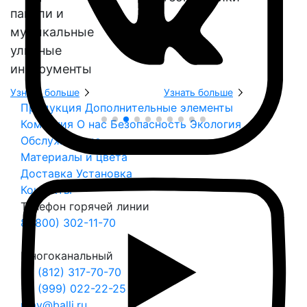
панели и
музыкальные
уличные
инструменты
Узнать больше
Узнать больше
Продукция
Дополнительные элементы
Компания
О нас
Безопасность
Экология
Обслуживание
Материалы и цвета
Доставка
Установка
Контакты
Телефон горячей линии
8 (800) 302-11-70
Многоканальный
+7 (812) 317-70-70
+7 (999) 022-22-25
play@balli.ru